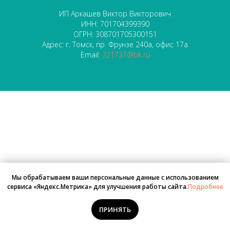
ИП Аркашев Виктор Викторович
ИНН: 701704399390
ОГРН: 308701705300151
Адрес: г. Томск, пр. Фрунзе 240а, офис 17а
Email:
221737@bk.ru
Мы обрабатываем ваши персональные данные с использованием
сервиса «Яндекс.Метрика» для улучшения работы сайта.
Подробнее
ПРИНЯТЬ